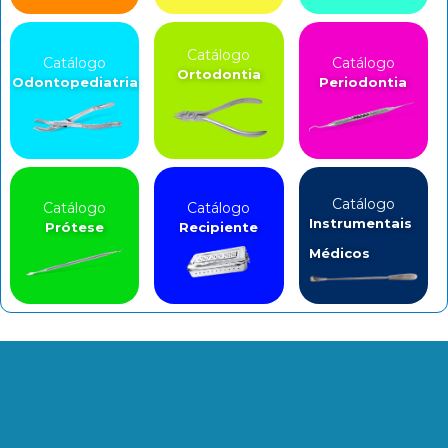
Catálogo
Catálogo
Catálogo
Ortodontia
Odontopediatria
Periodontia
Catálogo
Catálogo
Catálogo
Instrumentais
Prótese
Recipiente
Médicos