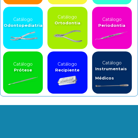
Catálogo
Catálogo
Catálogo
Ortodontia
Odontopediatria
Periodontia
Catálogo
Catálogo
Catálogo
Instrumentais
Prótese
Recipiente
Médicos