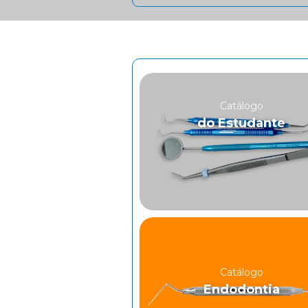
Catálogo
do Estudante
Catálogo
Endodontia