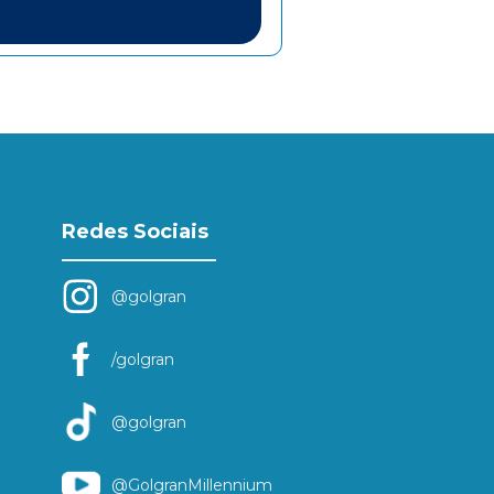
Redes Sociais
@golgran
/golgran
@golgran
@GolgranMillennium