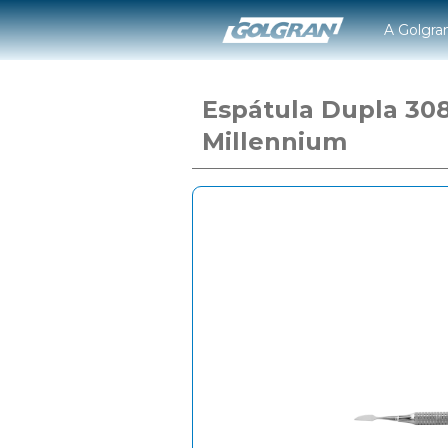
A Golgra
Espátula Dupla 30
Millennium