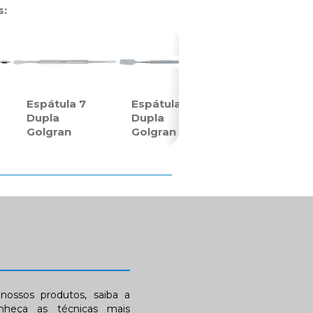
s:
Espátula 7
Espátula 31
Dupla
Dupla
Golgran
Golgran
ossos produtos, saiba a
nheça as técnicas mais