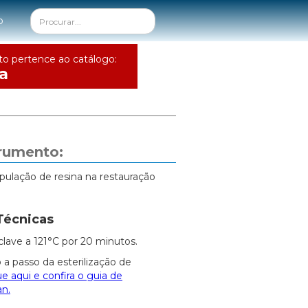
o
to pertence ao catálogo:
a
trumento:
pulação de resina na restauração
Técnicas
clave a 121°C por 20 minutos.
 a passo da esterilização de
ue aqui e confira o guia de
an.