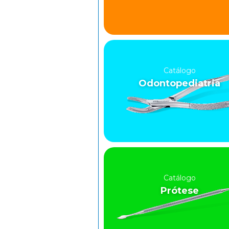
Catálogo
Odontopediatria
Catálogo
Prótese