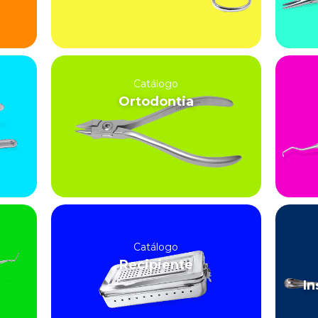
Catálogo
Ortodontia
Catálogo
Recipiente
In