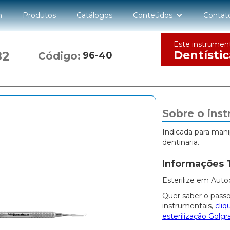
n
Produtos
Catálogos
Conteúdos
Contat
Este instrumen
Dentístic
82
Código:
96-40
Sobre o ins
Indicada para mani
dentinaria.
Informações 
Esterilize em Auto
Quer saber o passo
instrumentais,
cliq
esterilização Golgr