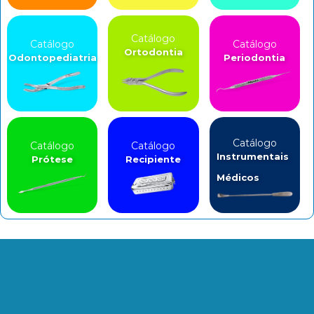
Catálogo
Catálogo
Catálogo
Ortodontia
Odontopediatria
Periodontia
Catálogo
Catálogo
Catálogo
Instrumentais
Prótese
Recipiente
Médicos