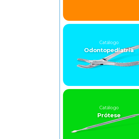
Catálogo
Odontopediatria
Catálogo
Prótese