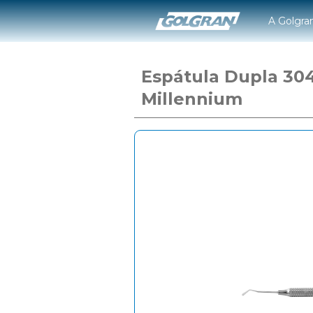
A Golgra
Espátula Dupla 30
Millennium