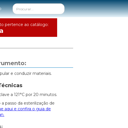
o
to pertence ao catálogo:
a
trumento:
pular e conduzir materiais.
Técnicas
clave a 121°C por 20 minutos.
 a passo da esterilização de
ue aqui e confira o guia de
an.
s: