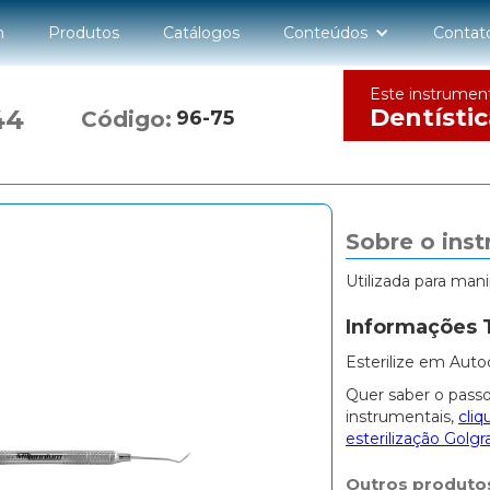
n
Produtos
Catálogos
Conteúdos
Contat
Este instrumen
Dentístic
44
Código:
96-75
Sobre o ins
Utilizada para mani
Informações 
Esterilize em Auto
Quer saber o passo
instrumentais,
cliq
esterilização Golgr
Outros produto