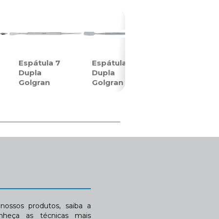
Espátula 7
Espátula 31
Dupla
Dupla
Golgran
Golgran
ossos produtos, saiba a
nheça as técnicas mais