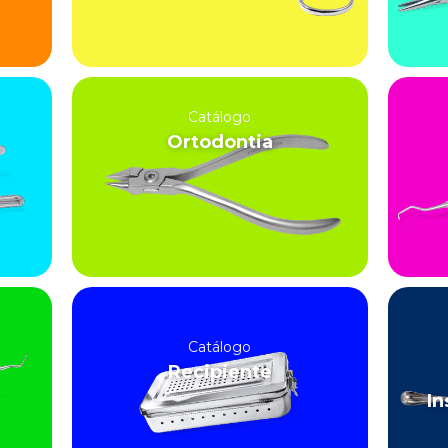
Catálogo
Ortodontia
Catálogo
Recipiente
In