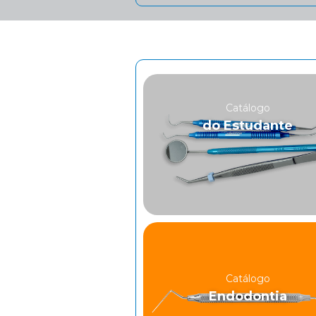
Catálogo
do Estudante
Catálogo
Endodontia