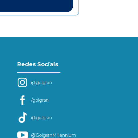
Redes Sociais
@golgran
/golgran
@golgran
@GolgranMillennium