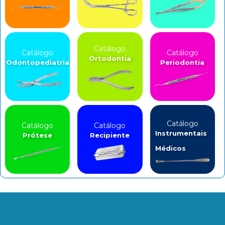
Catálogo
Catálogo
Catálogo
Ortodontia
Odontopediatria
Periodontia
Catálogo
Catálogo
Catálogo
Instrumentais
Prótese
Recipiente
Médicos