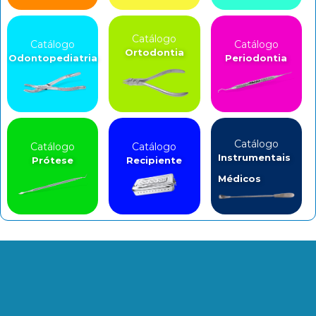
Catálogo
Catálogo
Catálogo
Ortodontia
Odontopediatria
Periodontia
Catálogo
Catálogo
Catálogo
Instrumentais
Prótese
Recipiente
Médicos