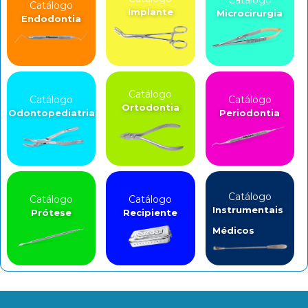
Catálogo
Implante
Microcirurgia
Endodontia
Catálogo
Catálogo
Catálogo
Ortodontia
Odontopediatria
Periodontia
Catálogo
Catálogo
Catálogo
Instrumentais
Prótese
Recipiente
Médicos