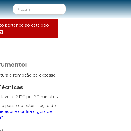
o
to pertence ao catálogo:
a
trumento:
ltura e remoção de excesso.
Técnicas
clave a 121°C por 20 minutos.
 a passo da esterilização de
ue aqui e confira o guia de
an.
s: