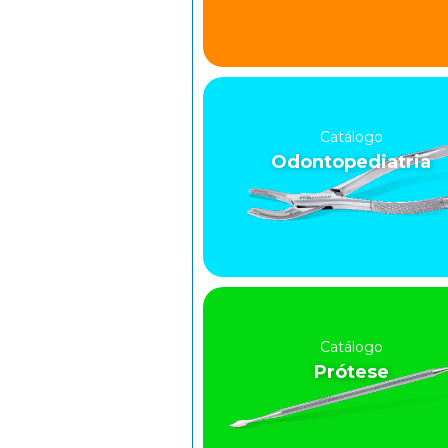
Catálogo
Odontopediatria
Catálogo
Prótese