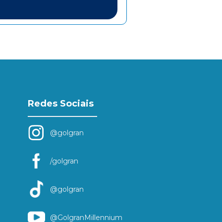
Redes Sociais
@golgran
/golgran
@golgran
@GolgranMillennium