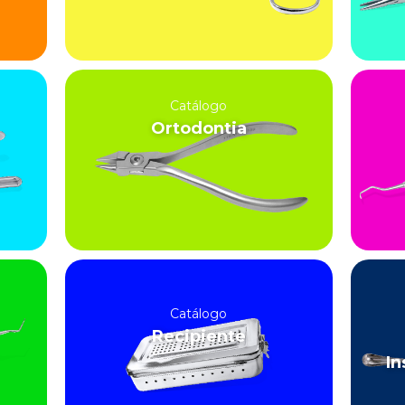
Catálogo
Ortodontia
Catálogo
Recipiente
In