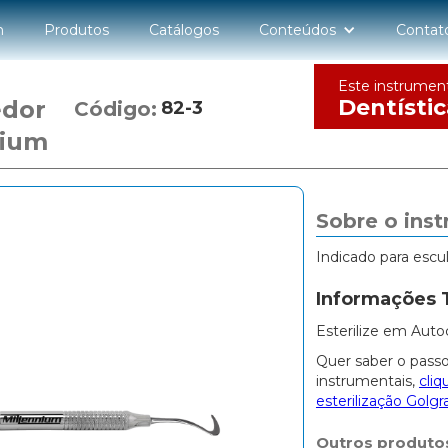
n
Produtos
Catálogos
Conteúdos
Contat
Este instrumen
Dentístic
edor
Código:
82-3
nium
Sobre o ins
Indicado para escu
Informações 
Esterilize em Auto
Quer saber o passo
instrumentais,
cliq
esterilização Golgr
Outros produto