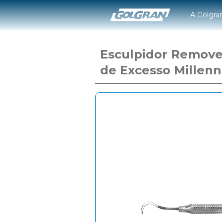
A Golgra
Esculpidor Remov
de Excesso Millen