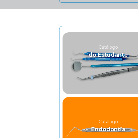
Catálogo
do Estudante
Catálogo
Endodontia