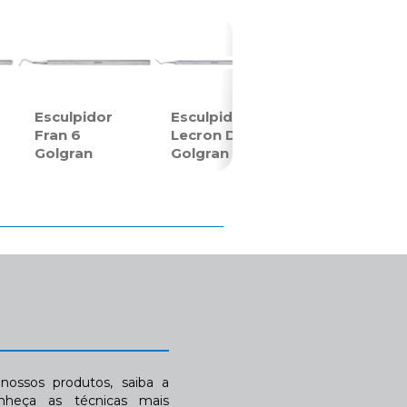
Esculpidor
Esculpidor
Fran 6
Lecron D
Golgran
Golgran
ossos produtos, saiba a
nheça as técnicas mais