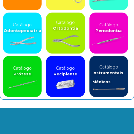
Catálogo
Catálogo
Catálogo
Ortodontia
Odontopediatria
Periodontia
Catálogo
Catálogo
Catálogo
Instrumentais
Prótese
Recipiente
Médicos