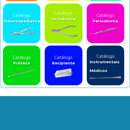
Catálogo
Catálogo
Catálogo
Ortodontia
Odontopediatria
Periodontia
Catálogo
Catálogo
Catálogo
Instrumentais
Prótese
Recipiente
Médicos