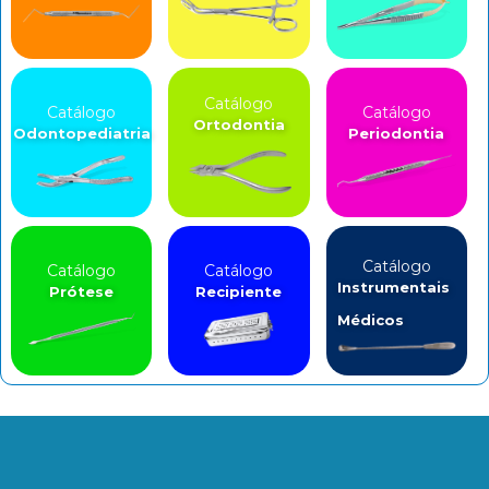
Catálogo
Catálogo
Catálogo
Ortodontia
Odontopediatria
Periodontia
Catálogo
Catálogo
Catálogo
Instrumentais
Prótese
Recipiente
Médicos