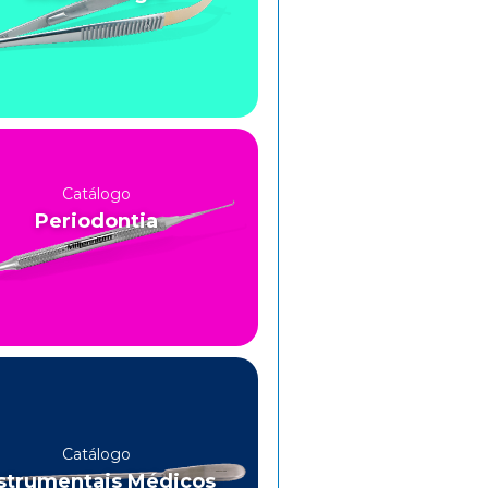
Catálogo
Periodontia
Catálogo
strumentais Médicos