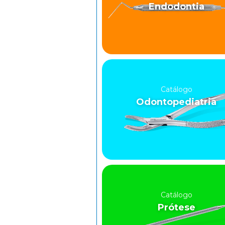
Endodontia
Catálogo
Odontopediatria
Catálogo
Prótese