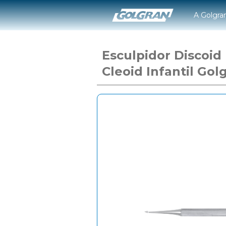
A Golgra
Esculpidor Discoid
Cleoid Infantil Gol