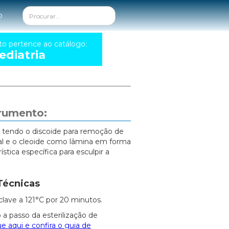
o
to pertence ao catálogo:
diatria
trumento:
 tendo o discoide para remoção de
al e o cleoide como lâmina em forma
stica específica para esculpir a
Técnicas
clave a 121°C por 20 minutos.
 a passo da esterilização de
ue aqui e confira o guia de