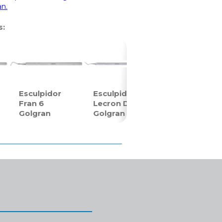
an.
s:
Esculpidor
Esculpidor
Fran 6
Lecron D
Golgran
Golgran