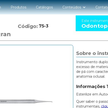
n
Produtos
Catálogos
Conteúdos
Contat
Este instrumen
Odontope
Código:
75-3
gran
Sobre o ins
Instrumento duplo
excesso de materi
de pá com caracterí
anatomia oclusal.
Informações 
Esterilize em Auto
Quer saber o passo
instrumentais,
cliq