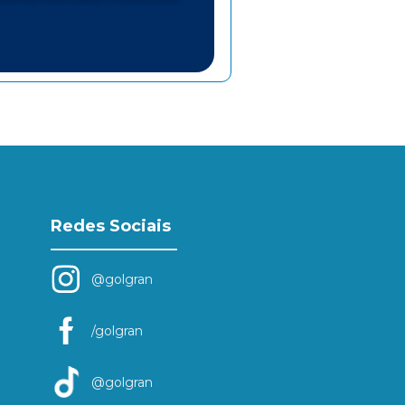
Redes Sociais
@golgran
/golgran
@golgran