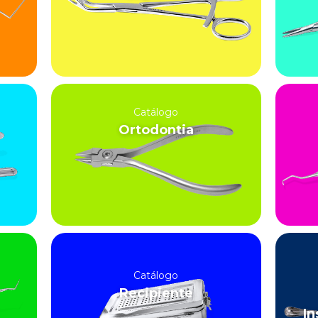
Catálogo
Ortodontia
Catálogo
Recipiente
In