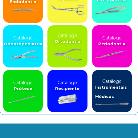
Endodontia
Catálogo
Catálogo
Catálogo
Ortodontia
Odontopediatria
Periodontia
Catálogo
Catálogo
Catálogo
Instrumentais
Prótese
Recipiente
Médicos