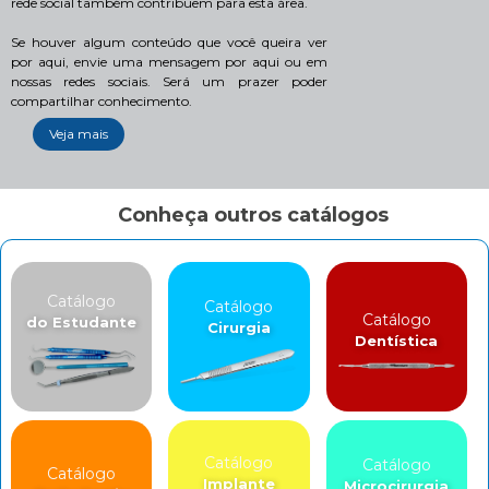
rede social também contribuem para esta área.
Se houver algum conteúdo que você queira ver
por aqui, envie uma mensagem por aqui ou em
nossas redes sociais. Será um prazer poder
compartilhar conhecimento.
Veja mais
Conheça outros catálogos
Catálogo
Catálogo
Catálogo
do Estudante
Cirurgia
Dentística
Catálogo
Catálogo
Catálogo
Implante
Microcirurgia