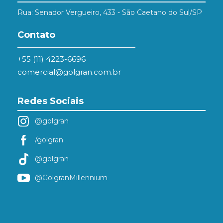
Rua: Senador Vergueiro, 433 - São Caetano do Sul/SP
Contato
+55 (11) 4223-6696
comercial@golgran.com.br
Redes Sociais
@golgran
/golgran
@golgran
@GolgranMillennium