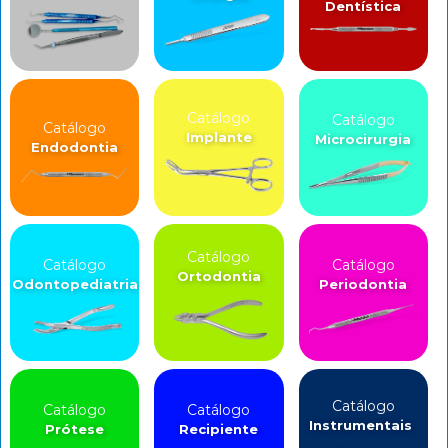
Dentística
Catálogo
Catálogo
Catálogo
Implante
Microcirurgia
Endodontia
Catálogo
Catálogo
Catálogo
Ortodontia
Odontopediatria
Periodontia
Catálogo
Catálogo
Catálogo
Instrumentais
Prótese
Recipiente