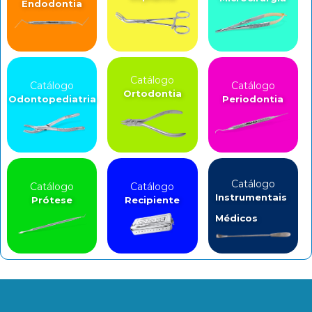
Endodontia
Catálogo
Catálogo
Catálogo
Ortodontia
Odontopediatria
Periodontia
Catálogo
Catálogo
Catálogo
Instrumentais
Prótese
Recipiente
Médicos