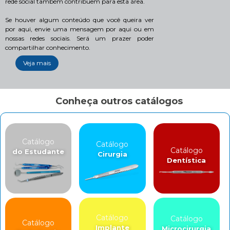
rede social também contribuem para esta área.
Se houver algum conteúdo que você queira ver
por aqui, envie uma mensagem por aqui ou em
nossas redes sociais. Será um prazer poder
compartilhar conhecimento.
Veja mais
Conheça outros catálogos
Catálogo
Catálogo
Catálogo
do Estudante
Cirurgia
Dentística
Catálogo
Catálogo
Catálogo
Implante
Microcirurgia