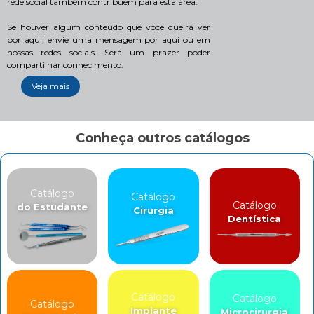
rede social também contribuem para esta área.
Se houver algum conteúdo que você queira ver
por aqui, envie uma mensagem por aqui ou em
nossas redes sociais. Será um prazer poder
compartilhar conhecimento.
Veja mais
Conheça outros catálogos
Catálogo
Catálogo
Catálogo
do Estudante
Cirurgia
Dentística
Catálogo
Catálogo
Catálogo
Implante
Microcirurgia