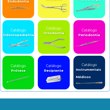
Endodontia
Catálogo
Catálogo
Catálogo
Ortodontia
Odontopediatria
Periodontia
Catálogo
Catálogo
Catálogo
Instrumentais
Prótese
Recipiente
Médicos