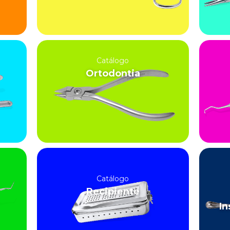
Catálogo
Ortodontia
Catálogo
Recipiente
In