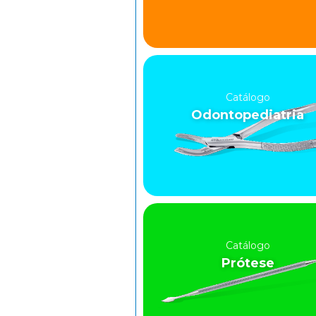
Catálogo
Odontopediatria
Catálogo
Prótese