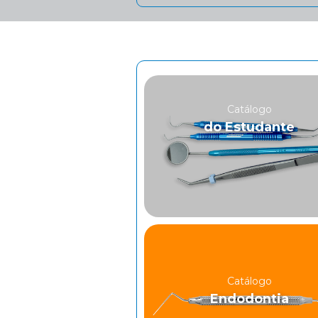
Catálogo
do Estudante
Catálogo
Endodontia