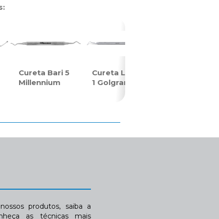
s:
Cureta Bari 5
Cureta Longa
Millennium
1 Golgran
ossos produtos, saiba a
nheça as técnicas mais