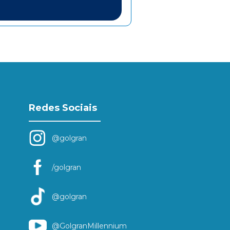
Redes Sociais
@golgran
/golgran
@golgran
@GolgranMillennium