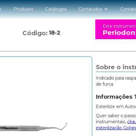
n
Produtos
Catálogos
Conteúdos
Contat
Este instrumen
Periodon
Código:
18-2
Sobre o ins
Indicado para rasp
de furca.
Informações 
Esterilize em Auto
Quer saber o passo
instrumentais,
cliq
esterilização Golgr