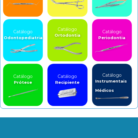
Catálogo
Catálogo
Catálogo
Ortodontia
Odontopediatria
Periodontia
Catálogo
Catálogo
Catálogo
Instrumentais
Prótese
Recipiente
Médicos