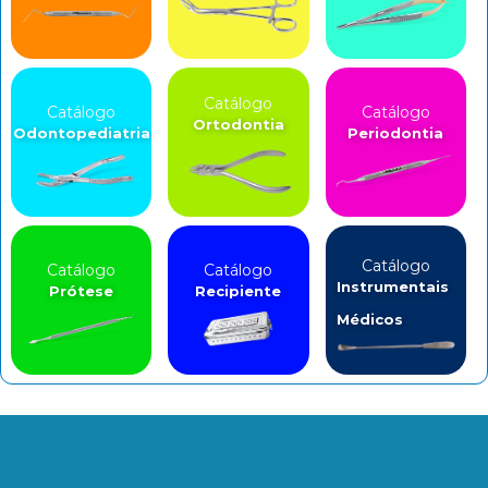
Catálogo
Catálogo
Catálogo
Ortodontia
Odontopediatria
Periodontia
Catálogo
Catálogo
Catálogo
Instrumentais
Prótese
Recipiente
Médicos