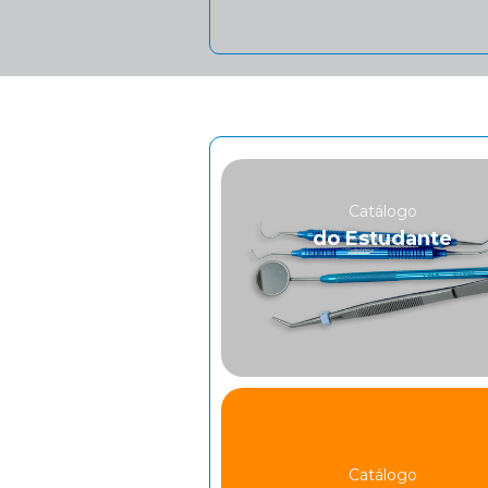
Catálogo
do Estudante
Catálogo