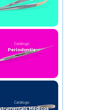
Catálogo
Periodontia
Catálogo
strumentais Médicos