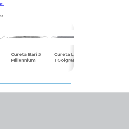
an.
s:
Cureta Bari 5
Cureta Longa
Millennium
1 Golgran