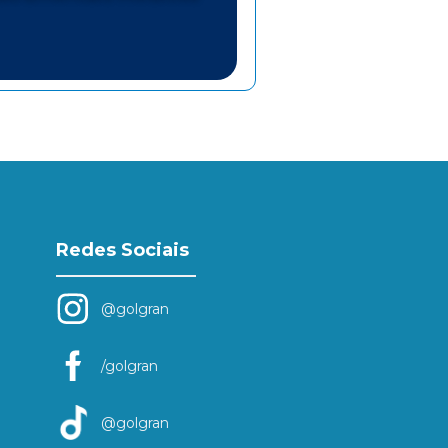
Redes Sociais
@golgran
/golgran
@golgran