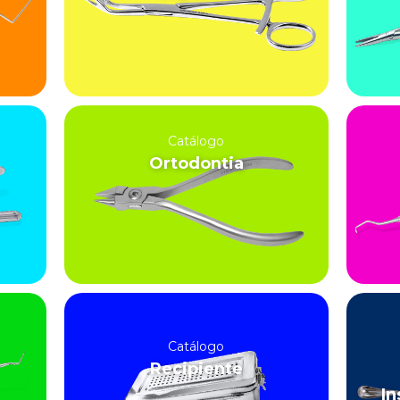
Catálogo
Ortodontia
Catálogo
Recipiente
In