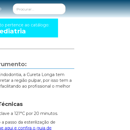
o
to pertence ao catálogo:
diatria
trumento:
Endodontia, a Cureta Longa tem
etar a região pulpar, por isso tem a
facilitando ao profissional o melhor
Técnicas
clave a 121°C por 20 minutos.
 a passo da esterilização de
ue aqui e confira o guia de