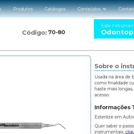
n
Produtos
Catálogos
Conteúdos
Contat
Este instrumen
Odontope
Código:
70-80
Sobre o ins
Usada na área de 
como finalidade cur
haste mais longas, 
acesso.
Informações 
Esterilize em Auto
Quer saber o passo
instrumentais,
cliq