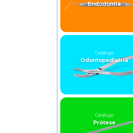
Endodontia
Catálogo
Odontopediatria
Catálogo
Prótese