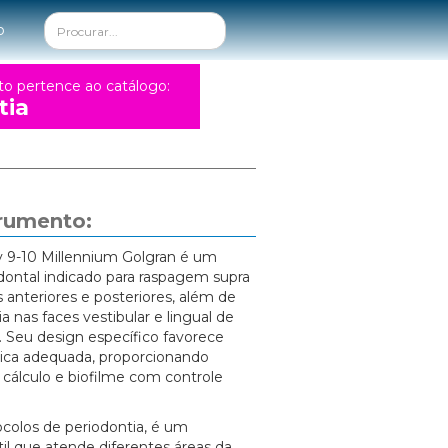
o
to pertence ao catálogo:
tia
trumento:
y 9-10 Millennium Golgran é um
dontal indicado para raspagem supra
 anteriores e posteriores, além de
a nas faces vestibular e lingual de
. Seu design específico favorece
ca adequada, proporcionando
cálculo e biofilme com controle
ocolos de periodontia, é um
til que atende diferentes áreas da