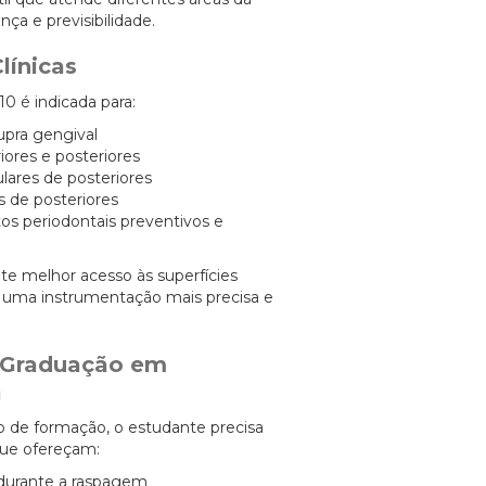
ça e previsibilidade.
línicas
0 é indicada para:
pra gengival
iores e posteriores
lares de posteriores
s de posteriores
s periodontais preventivos e
e melhor acesso às superfícies
o uma instrumentação mais precisa e
a Graduação em
a
o de formação, o estudante precisa
que ofereçam:
 durante a raspagem