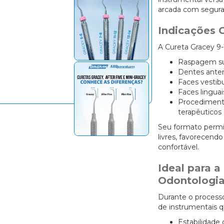
arcada com seguran
Indicações C
A Cureta Gracey 9-1
Raspagem su
Dentes anter
Faces vestibu
Faces linguai
Procedimento
terapêuticos
Seu formato permit
livres, favorecend
confortável.
Ideal para 
Odontologi
Durante o process
de instrumentais 
Estabilidade