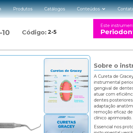
n
Produtos
Catálogos
Conteúdos
Contat
Este instrumen
Periodon
-10
Código:
2-5
Sobre o ins
A Cureta de Grace
instrumental perio
gengival de dentes
atuar com eficiênci
dentes posteriores
adaptação anatômi
remoção eficaz de 
clínico aprimorado.
Essencial nos prot
instrumental versá