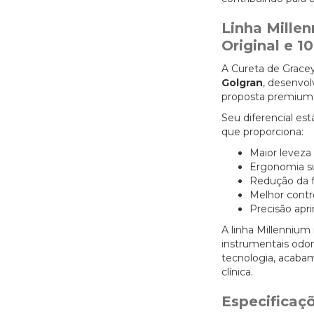
Linha Mille
Original e 1
A Cureta de Gracey
Golgran
, desenvol
proposta premium
Seu diferencial es
que proporciona:
Maior leveza
Ergonomia su
Redução da f
Melhor contr
Precisão apr
A linha Millenniu
instrumentais odo
tecnologia, acaba
clínica.
Especificaç