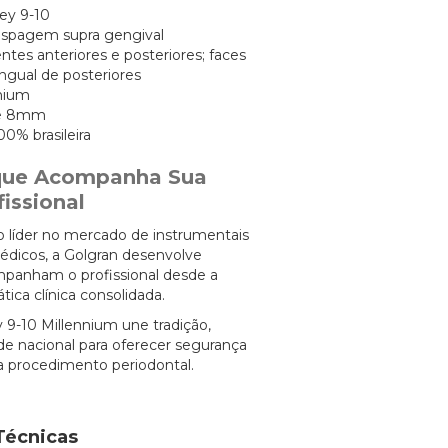
ey 9-10
aspagem supra gengival
ntes anteriores e posteriores; faces
lingual de posteriores
nnium
de 8mm
00% brasileira
 que Acompanha Sua
issional
líder no mercado de instrumentais
édicos, a Golgran desenvolve
panham o profissional desde a
tica clínica consolidada.
 9-10 Millennium une tradição,
de nacional para oferecer segurança
a procedimento periodontal.
Técnicas