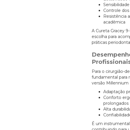
Sensibilidade
Controle do
Resistência 
acadêmica
A Cureta Gracey 9
escolha para acomp
práticas periodont
Desempenho 
Profissionai
Para o cirurgião-de
fundamental para re
versão Millennium 
Adaptação pre
Conforto er
prolongados
Alta durabili
Confiabilidad
É um instrumental
contribuindo para