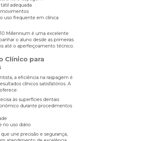
 tátil adequada
s movimentos
ao uso frequente em clínica
-10 Millennium é uma excelente
anhar o aluno desde as primeiras
ais até o aperfeiçoamento técnico.
Clínico para
s
ntista, a eficiência na raspagem é
sultados clínicos satisfatórios. A
oferece:
cisa às superfícies dentais
gonômico durante procedimentos
dade
e no uso diário
 que une precisão e segurança,
 um atendimento de excelência.