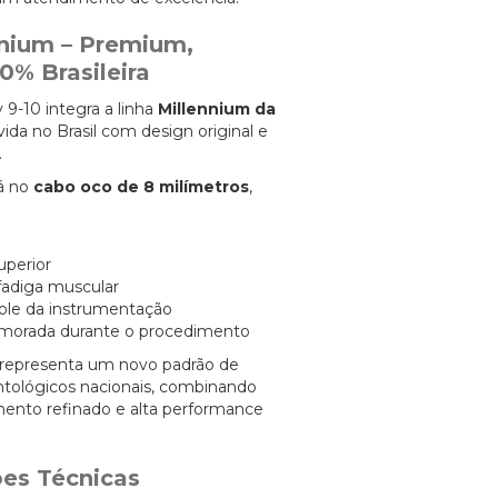
nnium – Premium,
00% Brasileira
 9-10 integra a linha
Millennium da
vida no Brasil com design original e
.
tá no
cabo oco de 8 milímetros
,
perior
adiga muscular
ole da instrumentação
imorada durante o procedimento
m representa um novo padrão de
ntológicos nacionais, combinando
mento refinado e alta performance
ões Técnicas