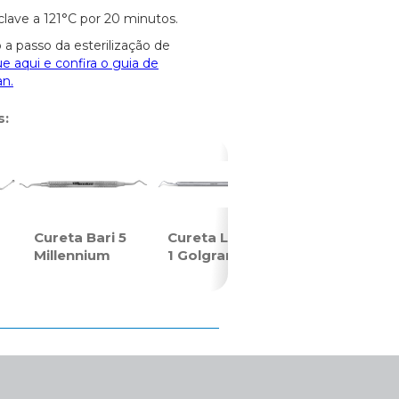
clave a 121°C por 20 minutos.
 a passo da esterilização de
ue aqui e confira o guia de
an.
s:
Cureta Bari 5
Cureta Longa
Millennium
1 Golgran