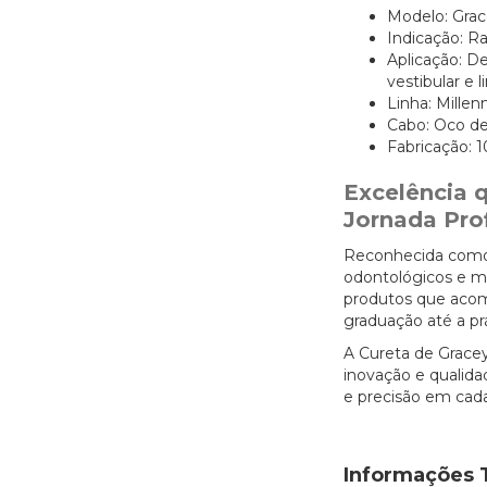
Modelo: Grac
Indicação: R
Aplicação: De
vestibular e 
Linha: Mille
Cabo: Oco 
Fabricação: 1
Excelência
Jornada Prof
Reconhecida como 
odontológicos e m
produtos que acom
graduação até a prá
A Cureta de Gracey
inovação e qualida
e precisão em cad
Informações 