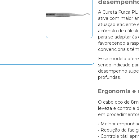
desempenho
A Cureta Furca PL
ativa com maior am
atuação eficiente
acúmulo de cálculo
para se adaptar às 
favorecendo a ra
convencionais têm 
Esse modelo ofere
sendo indicado pa
desempenho superi
profundas.
Ergonomia e
O cabo oco de 8mm
leveza e controle
em procedimentos 
• Melhor empunha
• Redução da fadi
• Controle tátil a