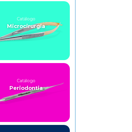
Catálogo
Microcirurgia
Catálogo
Periodontia