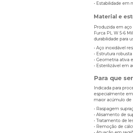
• Estabilidade em
Material e est
Produzida em aço i
Furca PL W 5-6 Mil
durabilidade para u
• Aço inoxidável re
• Estrutura robust
• Geometria ativa e
• Esterilizável em 
Para que ser
Indicada para proc
especialmente em 
maior acúmulo de 
• Raspagem suprag
• Alisamento de sup
• Tratamento de le
• Remoção de cálc
• Atuação em regiõe