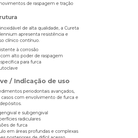
 movimentos de raspagem e tração
rutura
noxidável de alta qualidade, a Cureta
lennium apresenta resistência e
so clínico contínuo.
sistente à corrosão
a com alto poder de raspagem
specífica para furca
autoclave
ve / Indicação de uso
edimentos periodontais avançados,
casos com envolvimento de furca e
depósitos.
engival e subgengival
erfícies radiculares
sões de furca
ulo em áreas profundas e complexas
s posteriores de difícil acesso