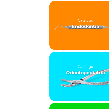
Catálogo
Endodontia
Catálogo
Odontopediatria