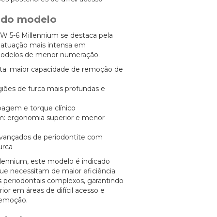
s do modelo
W 5-6 Millennium se destaca pela
 atuação mais intensa em
odelos de menor numeração.
sta: maior capacidade de remoção de
egiões de furca mais profundas e
spagem e torque clínico
: ergonomia superior e menor
 avançados de periodontite com
urca
llennium, este modelo é indicado
 que necessitam de maior eficiência
periodontais complexos, garantindo
r em áreas de difícil acesso e
remoção.