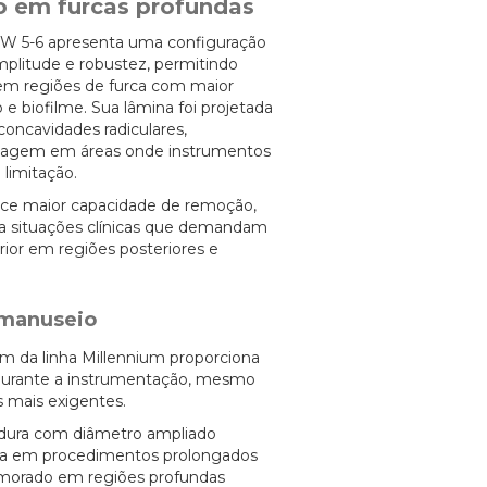
 em furcas profundas
 W 5-6 apresenta uma configuração
plitude e robustez, permitindo
 em regiões de furca com maior
 e biofilme. Sua lâmina foi projetada
concavidades radiculares,
spagem em áreas onde instrumentos
limitação.
ce maior capacidade de remoção,
ra situações clínicas que demandam
or em regiões posteriores e
 manuseio
 da linha Millennium proporciona
 durante a instrumentação, mesmo
mais exigentes.
dura com diâmetro ampliado
ga em procedimentos prolongados
primorado em regiões profundas