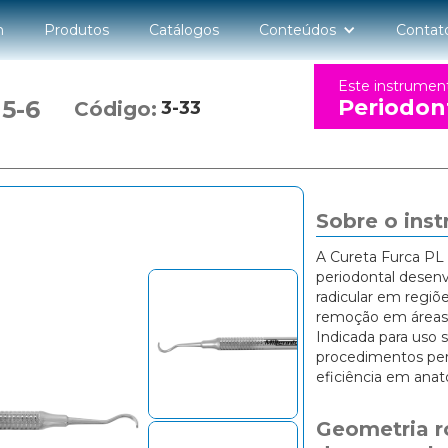
n
Produtos
Catálogos
Conteúdos
Contat
Este instrumen
Periodon
5-6
Código:
3-33
Sobre o ins
A Cureta Furca PL
periodontal desen
radicular em regiõ
remoção em áreas p
Indicada para uso s
procedimentos per
eficiência em anat
Geometria r