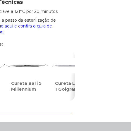
Técnicas
clave a 121°C por 20 minutos.
 a passo da esterilização de
ue aqui e confira o guia de
an.
s:
Cureta Bari 5
Cureta Longa
Millennium
1 Golgran