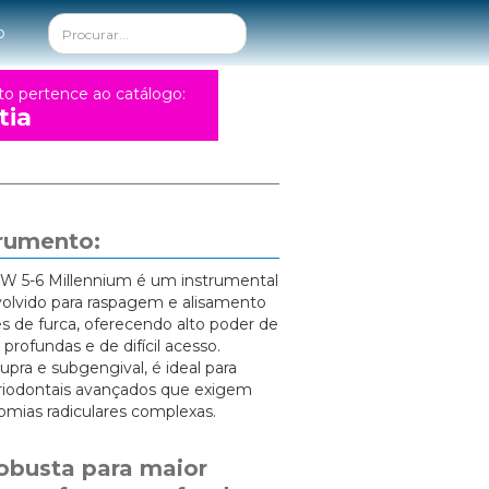
o
to pertence ao catálogo:
tia
trumento:
 W 5-6 Millennium é um instrumental
volvido para raspagem e alisamento
es de furca, oferecendo alto poder de
rofundas e de difícil acesso.
upra e subgengival, é ideal para
iodontais avançados que exigem
omias radiculares complexas.
obusta para maior