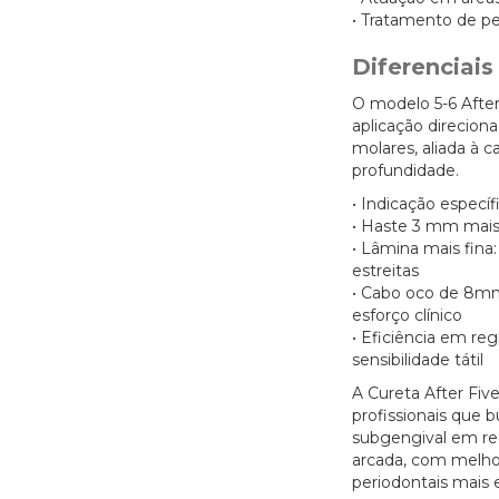
• Tratamento de pe
Diferenciai
O modelo 5-6 After
aplicação direcion
molares, aliada à 
profundidade.
• Indicação específ
• Haste 3 mm mais
• Lâmina mais fina:
estreitas
• Cabo oco de 8mm
esforço clínico
• Eficiência em re
sensibilidade tátil
A Cureta After Five
profissionais que 
subgengival em reg
arcada, com melho
periodontais mais 