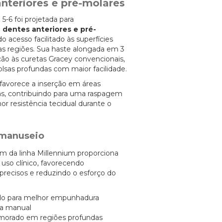
anteriores e pré-molares
 5-6 foi projetada para
e
dentes anteriores e pré-
do acesso facilitado às superfícies
as regiões. Sua haste alongada em 3
 às curetas Gracey convencionais,
 bolsas profundas com maior facilidade.
 favorece a inserção em áreas
das, contribuindo para uma raspagem
r resistência tecidual durante o
 manuseio
 da linha Millennium proporciona
 uso clínico, favorecendo
recisos e reduzindo o esforço do
do para melhor empunhadura
ga manual
primorado em regiões profundas