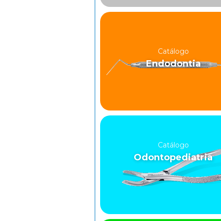
Catálogo
Endodontia
Catálogo
Odontopediatria