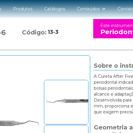
n
Produtos
Catálogos
Conteúdos
Contat
Este instrumen
Periodon
-6
Código:
13-3
Sobre o ins
A Cureta After Fiv
periodontal indic
bolsas periodontai
alcance e adaptaçã
Desenvolvida para 
mm, proporciona e
que exigem precisã
Geometria a