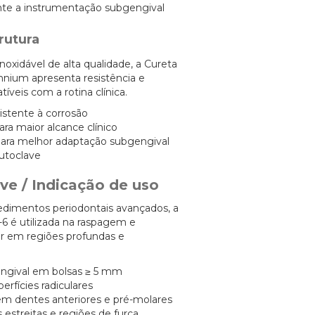
ante a instrumentação subgengival
rutura
noxidável de alta qualidade, a Cureta
ennium apresenta resistência e
íveis com a rotina clínica.
sistente à corrosão
ara maior alcance clínico
para melhor adaptação subgengival
autoclave
ve / Indicação de uso
edimentos periodontais avançados, a
-6 é utilizada na raspagem e
ar em regiões profundas e
ngival em bolsas ≥ 5 mm
erfícies radiculares
em dentes anteriores e pré-molares
 estreitas e regiões de furca