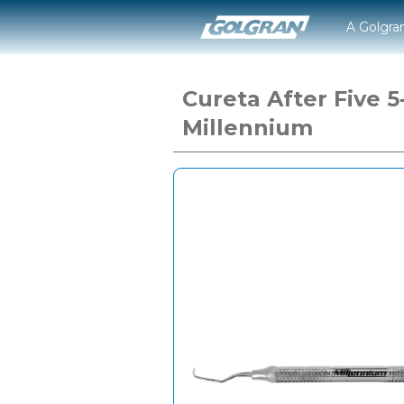
A Golgra
Cureta After Five 5
Millennium