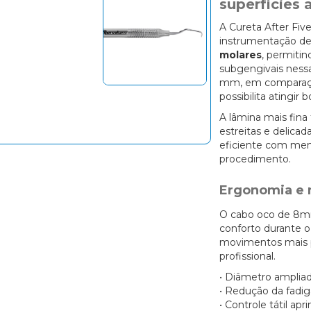
superfícies 
A Cureta After Five
instrumentação d
molares
, permitin
subgengivais ness
mm, em comparação
possibilita atingir
A lâmina mais fina
estreitas e delica
eficiente com meno
procedimento.
Ergonomia e
O cabo oco de 8mm
conforto durante o
movimentos mais p
profissional.
• Diâmetro amplia
• Redução da fadi
• Controle tátil a