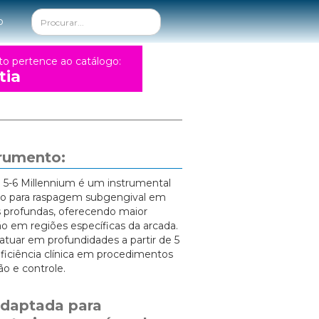
o
to pertence ao catálogo:
tia
trumento:
e 5-6 Millennium é um instrumental
ado para raspagem subgengival em
s profundas, oferecendo maior
o em regiões específicas da arcada.
atuar em profundidades a partir de 5
ficiência clínica em procedimentos
o e controle.
daptada para