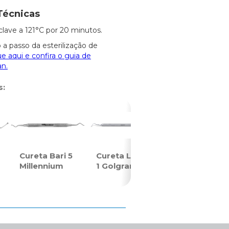
Técnicas
clave a 121°C por 20 minutos.
 a passo da esterilização de
ue aqui e confira o guia de
an.
s:
Cureta Bari 5
Cureta Longa
Millennium
1 Golgran