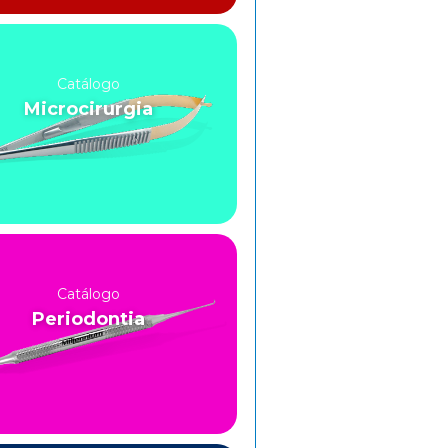
Catálogo
Microcirurgia
Catálogo
Periodontia