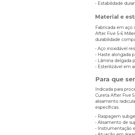
• Estabilidade dur
Material e est
Fabricada em aço i
After Five 5-6 Mill
durabilidade compat
• Aço inoxidável re
• Haste alongada p
• Lâmina delgada 
• Esterilizável em 
Para que ser
Indicada para proc
Cureta After Five 5
alisamento radicul
específicas.
• Raspagem subge
• Alisamento de sup
• Instrumentação 
• Atuação em áreas