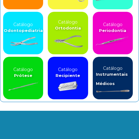
Catálogo
Catálogo
Catálogo
Ortodontia
Odontopediatria
Periodontia
Catálogo
Catálogo
Catálogo
Instrumentais
Prótese
Recipiente
Médicos