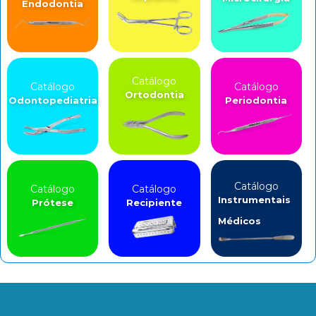
Endodontia
Catálogo
Catálogo
Catálogo
Ortodontia
Odontopediatria
Periodontia
Catálogo
Catálogo
Catálogo
Instrumentais
Prótese
Recipiente
Médicos