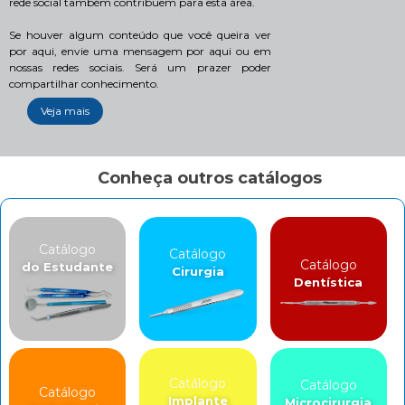
rede social também contribuem para esta área.
Se houver algum conteúdo que você queira ver
por aqui, envie uma mensagem por aqui ou em
nossas redes sociais. Será um prazer poder
compartilhar conhecimento.
Veja mais
Conheça outros catálogos
Catálogo
Catálogo
Catálogo
do Estudante
Cirurgia
Dentística
Catálogo
Catálogo
Catálogo
Implante
Microcirurgia