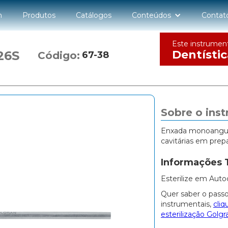
n
Produtos
Catálogos
Conteúdos
Contat
Este instrumen
Dentístic
26S
Código:
67-38
Sobre o ins
Enxada monoangul
cavitárias em pre
Informações 
Esterilize em Auto
Quer saber o passo
instrumentais,
cliq
esterilização Golgr