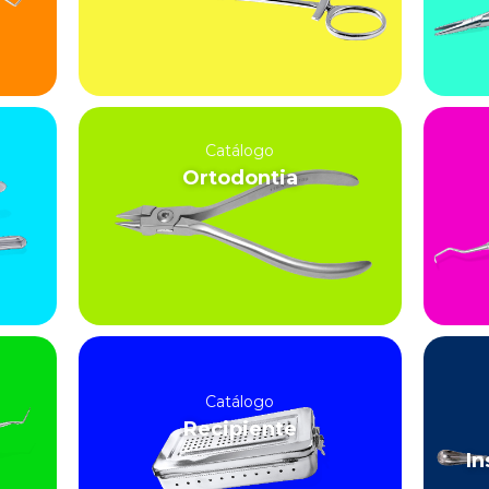
Catálogo
Ortodontia
Catálogo
Recipiente
In