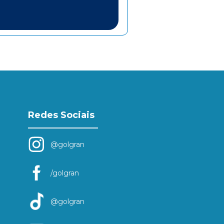
Redes Sociais
@golgran
/golgran
@golgran