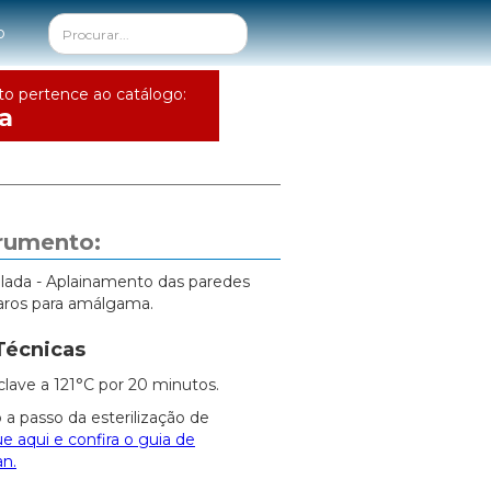
o
to pertence ao catálogo:
a
trumento:
ada - Aplainamento das paredes
paros para amálgama.
Técnicas
clave a 121°C por 20 minutos.
 a passo da esterilização de
ue aqui e confira o guia de
an.