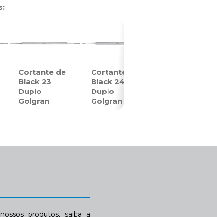
s:
Cortante de
Cortante de
Black 23
Black 24
Duplo
Duplo
Golgran
Golgran
ossos produtos, saiba a