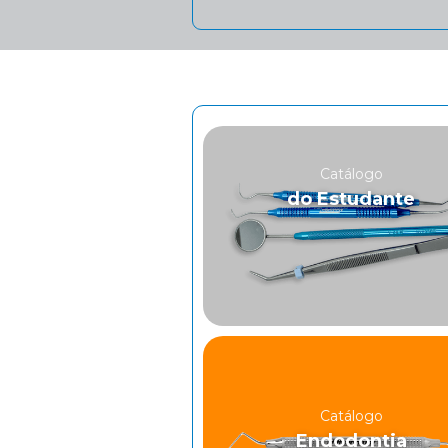
Catálogo
do Estudante
Catálogo
Endodontia