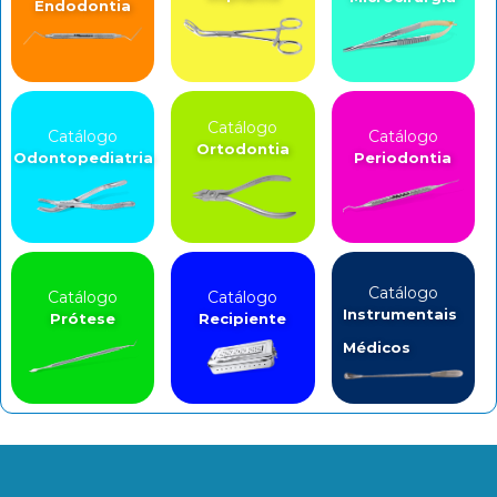
Endodontia
Catálogo
Catálogo
Catálogo
Ortodontia
Odontopediatria
Periodontia
Catálogo
Catálogo
Catálogo
Instrumentais
Prótese
Recipiente
Médicos