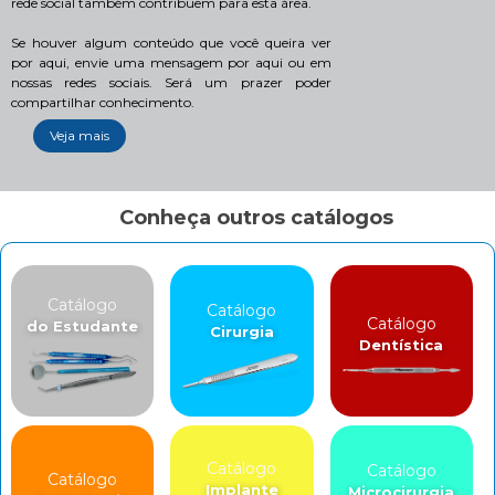
rede social também contribuem para esta área.
Se houver algum conteúdo que você queira ver
por aqui, envie uma mensagem por aqui ou em
nossas redes sociais. Será um prazer poder
compartilhar conhecimento.
Veja mais
Conheça outros catálogos
Catálogo
Catálogo
Catálogo
do Estudante
Cirurgia
Dentística
Catálogo
Catálogo
Catálogo
Implante
Microcirurgia