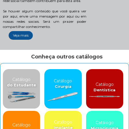
rede social também contribuem para esta área.
Se houver algum conteúdo que você queira ver
por aqui, envie uma mensagem por aqui ou em
nossas redes sociais. Será um prazer poder
compartilhar conhecimento.
Veja mais
Conheça outros catálogos
Catálogo
Catálogo
Catálogo
do Estudante
Cirurgia
Dentística
Catálogo
Catálogo
Catálogo
Implante
Microcirurgia