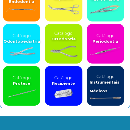
Endodontia
Catálogo
Catálogo
Catálogo
Ortodontia
Odontopediatria
Periodontia
Catálogo
Catálogo
Catálogo
Instrumentais
Prótese
Recipiente
Médicos