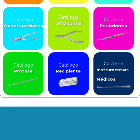
Catálogo
Catálogo
Catálogo
Ortodontia
Odontopediatria
Periodontia
Catálogo
Catálogo
Catálogo
Instrumentais
Prótese
Recipiente
Médicos