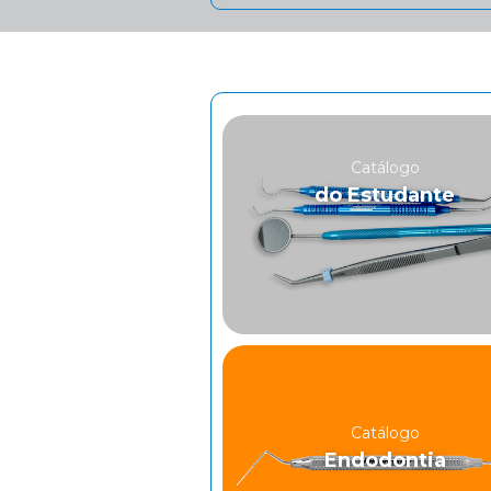
Catálogo
do Estudante
Catálogo
Endodontia