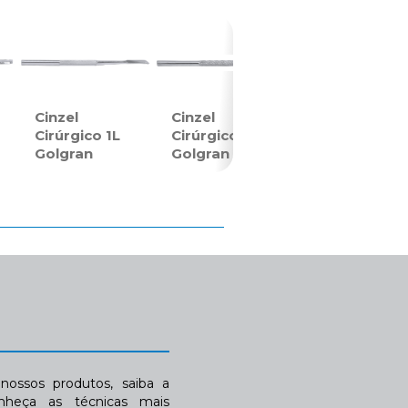
Cinzel
Cinzel
Cirúrgico 1L
Cirúrgico 2G
Golgran
Golgran
ossos produtos, saiba a
nheça as técnicas mais