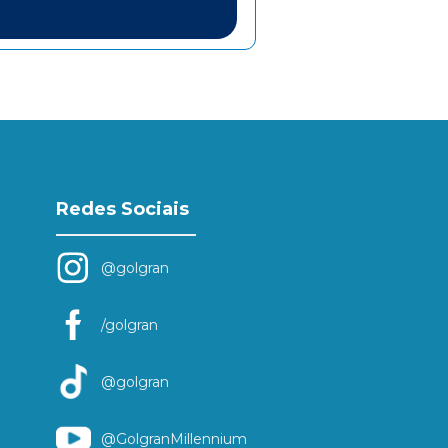
Redes Sociais
@golgran
/golgran
@golgran
@GolgranMillennium