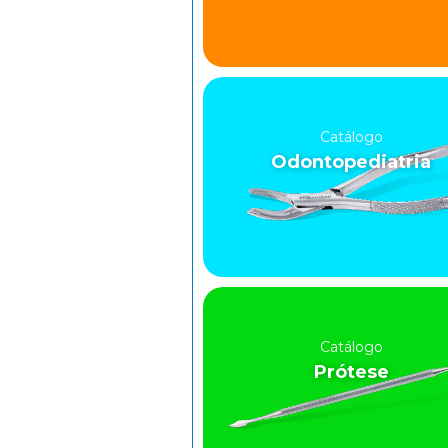
Catálogo
Odontopediatria
Catálogo
Prótese