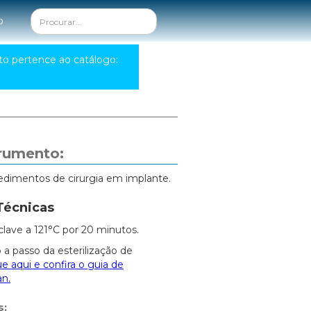
o
to pertence ao catálogo:
trumento:
edimentos de cirurgia em implante.
Técnicas
clave a 121°C por 20 minutos.
 a passo da esterilização de
ue aqui e confira o guia de
an.
s: