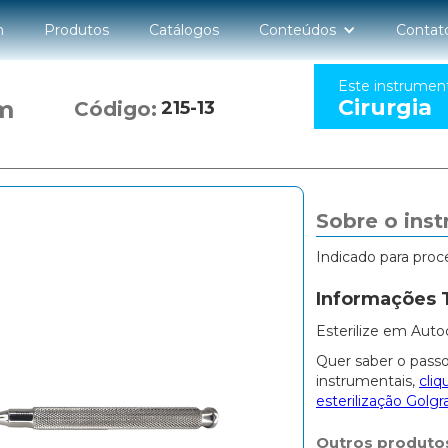
n
Produtos
Catálogos
Conteúdos
Contat
Este instrumen
Cirurgia
m
Código:
215-13
Sobre o ins
Indicado para proc
Informações 
Esterilize em Auto
Quer saber o passo
instrumentais,
cliq
esterilização Golgr
Outros produto