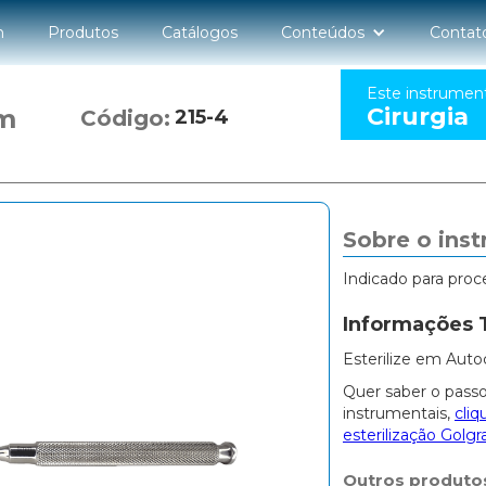
n
Produtos
Catálogos
Conteúdos
Contat
Este instrumen
Cirurgia
m
Código:
215-4
Sobre o ins
Indicado para proc
Informações 
Esterilize em Auto
Quer saber o passo
instrumentais,
cliq
esterilização Golgr
Outros produto