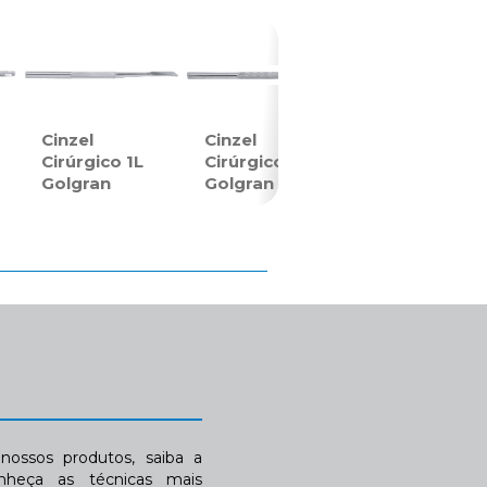
Cinzel
Cinzel
Cirúrgico 1L
Cirúrgico 2G
Golgran
Golgran
ossos produtos, saiba a
nheça as técnicas mais