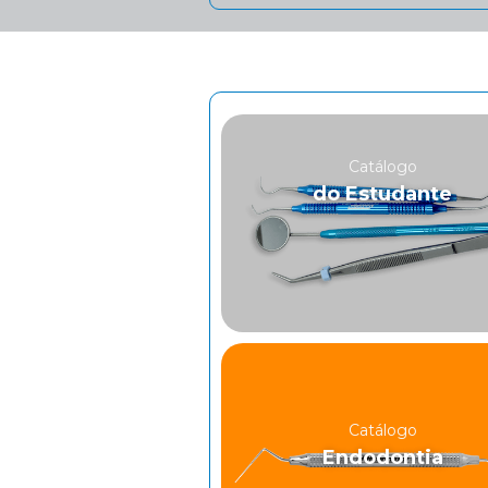
Catálogo
do Estudante
Catálogo
Endodontia