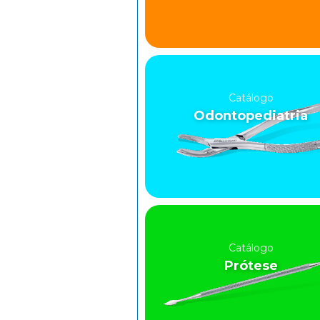
Catálogo
Odontopediatria
Catálogo
Prótese