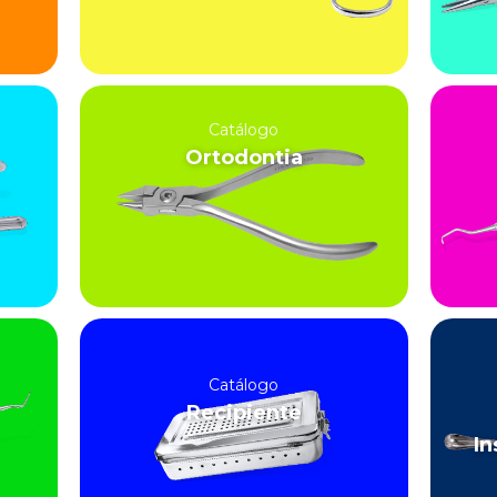
Catálogo
Ortodontia
Catálogo
Recipiente
In