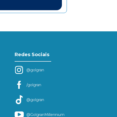
Redes Sociais
@golgran
/golgran
@golgran
@GolgranMillennium