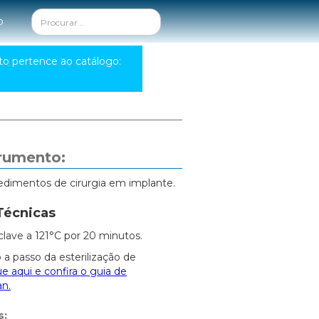
o
to pertence ao catálogo:
trumento:
edimentos de cirurgia em implante.
Técnicas
clave a 121°C por 20 minutos.
 a passo da esterilização de
ue aqui e confira o guia de
an.
s: