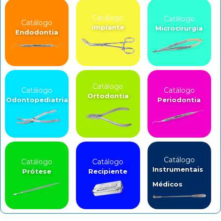
Catálogo
Catálogo
Catálogo
Implante
Microcirurgia
Endodontia
Catálogo
Catálogo
Catálogo
Ortodontia
Odontopediatria
Periodontia
Catálogo
Catálogo
Catálogo
Instrumentais
Prótese
Recipiente
Médicos