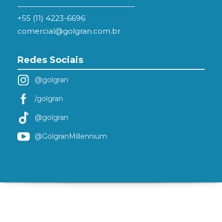
+55 (11) 4223-6696
comercial@golgran.com.br
Redes Sociais
@golgran
/golgran
@golgran
@GolgranMillennium