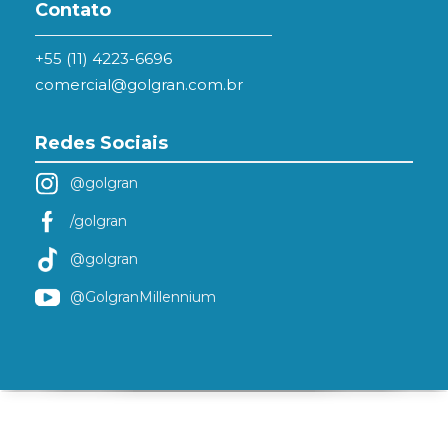
Contato
+55 (11) 4223-6696
comercial@golgran.com.br
Redes Sociais
@golgran
/golgran
@golgran
@GolgranMillennium