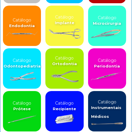
Catálogo
Catálogo
Catálogo
Implante
Microcirurgia
Endodontia
Catálogo
Catálogo
Catálogo
Ortodontia
Odontopediatria
Periodontia
Catálogo
Catálogo
Catálogo
Instrumentais
Prótese
Recipiente
Médicos