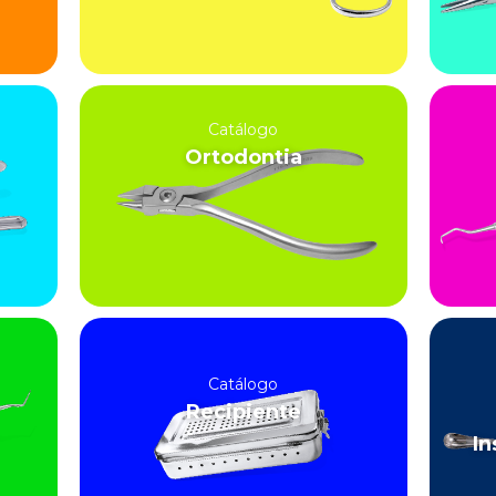
Catálogo
Ortodontia
Catálogo
Recipiente
In