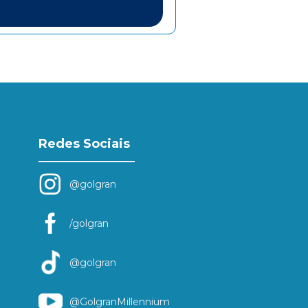
Redes Sociais
@golgran
/golgran
@golgran
@GolgranMillennium