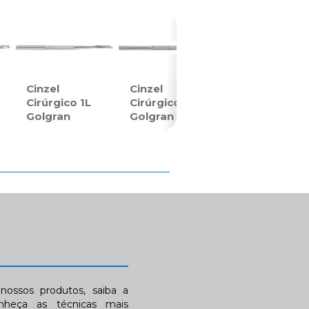
Cinzel
Cinzel
Cirúrgico 1L
Cirúrgico 2G
Golgran
Golgran
ossos produtos, saiba a
nheça as técnicas mais