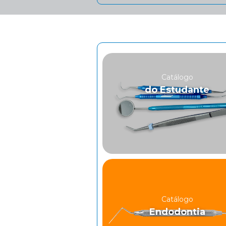
Catálogo
do Estudante
Catálogo
Endodontia