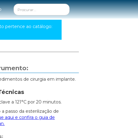
o
to pertence ao catálogo:
trumento:
edimentos de cirurgia em implante.
Técnicas
clave a 121°C por 20 minutos.
 a passo da esterilização de
ue aqui e confira o guia de
an.
s: