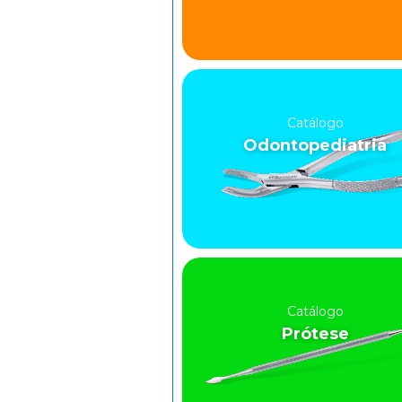
Catálogo
Odontopediatria
Catálogo
Prótese