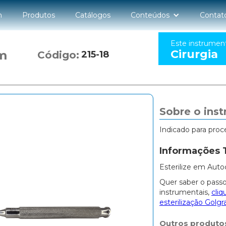
n
Produtos
Catálogos
Conteúdos
Contat
Este instrumen
Cirurgia
m
Código:
215-18
Sobre o ins
Indicado para proc
Informações 
Esterilize em Auto
Quer saber o passo
instrumentais,
cliq
esterilização Golgr
Outros produto