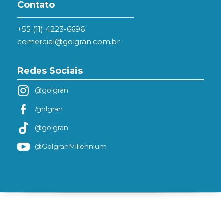
Contato
+55 (11) 4223-6696
comercial@golgran.com.br
Redes Sociais
@golgran
/golgran
@golgran
@GolgranMillennium