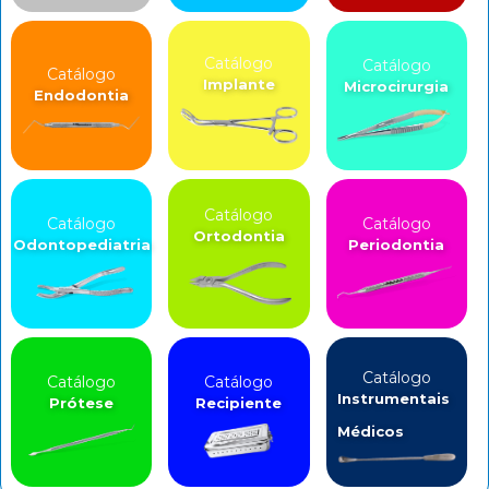
Catálogo
Catálogo
Catálogo
Implante
Microcirurgia
Endodontia
Catálogo
Catálogo
Catálogo
Ortodontia
Odontopediatria
Periodontia
Catálogo
Catálogo
Catálogo
Instrumentais
Prótese
Recipiente
Médicos