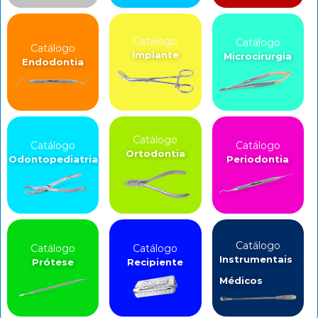
Catálogo
Catálogo
Catálogo
Implante
Microcirurgia
Endodontia
Catálogo
Catálogo
Catálogo
Ortodontia
Odontopediatria
Periodontia
Catálogo
Catálogo
Catálogo
Instrumentais
Prótese
Recipiente
Médicos