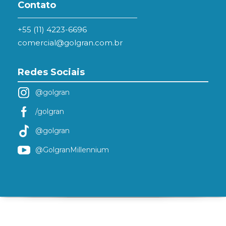
Contato
+55 (11) 4223-6696
comercial@golgran.com.br
Redes Sociais
@golgran
/golgran
@golgran
@GolgranMillennium