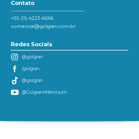
Contato
+55 (11) 4223-6696
comercial@golgran.com.br
Redes Sociais
@golgran
/golgran
@golgran
@GolgranMillennium