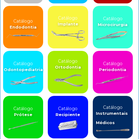
Catálogo
Catálogo
Catálogo
Implante
Microcirurgia
Endodontia
Catálogo
Catálogo
Catálogo
Ortodontia
Odontopediatria
Periodontia
Catálogo
Catálogo
Catálogo
Instrumentais
Prótese
Recipiente
Médicos