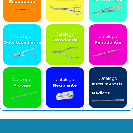
Endodontia
Catálogo
Catálogo
Catálogo
Ortodontia
Odontopediatria
Periodontia
Catálogo
Catálogo
Catálogo
Instrumentais
Prótese
Recipiente
Médicos