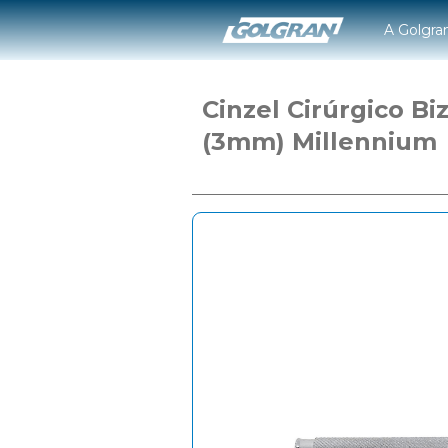
A Golgra
Cinzel Cirúrgico Bi
(3mm) Millennium