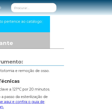
o
to pertence ao catálogo:
ante
trumento:
ntotomia e remoção de osso.
Técnicas
clave a 121°C por 20 minutos.
 a passo da esterilização de
ue aqui e confira o guia de
an.