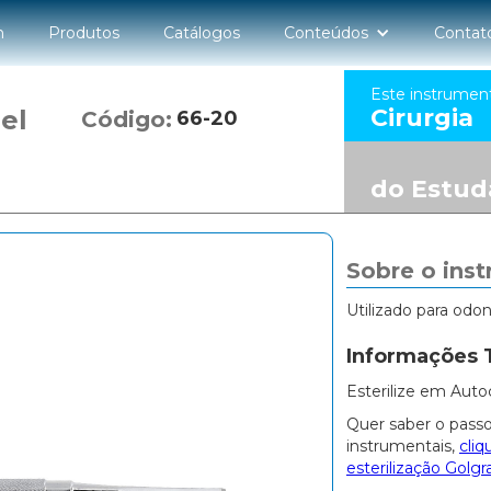
n
Produtos
Catálogos
Conteúdos
Contat
Este instrumen
Cirurgia
zel
Código:
66-20
do Estud
Sobre o ins
Utilizado para odo
Informações 
Esterilize em Auto
Quer saber o passo
instrumentais,
cliq
esterilização Golgr