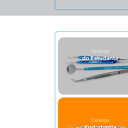
Catálogo
do Estudante
Catálogo
Endodontia