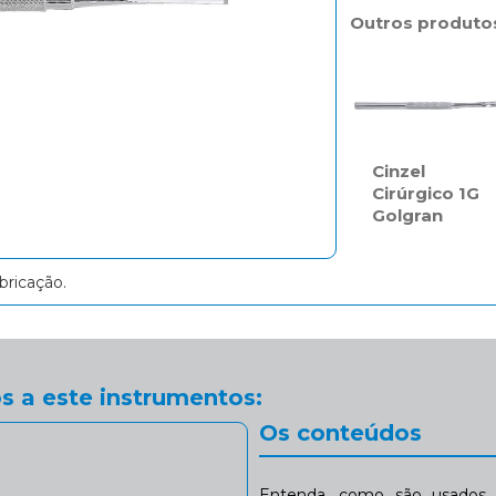
Outros produto
Cinzel
Cirúrgico 1G
Golgran
bricação.
s a este instrumentos:
Os conteúdos
Entenda, como são usados n