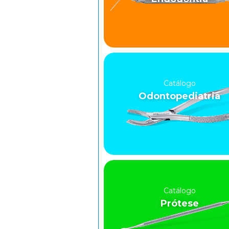
Catálogo
Odontopediatria
Catálogo
Prótese