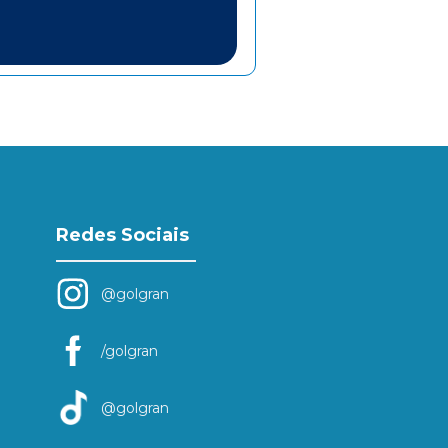
Redes Sociais
@golgran
/golgran
@golgran