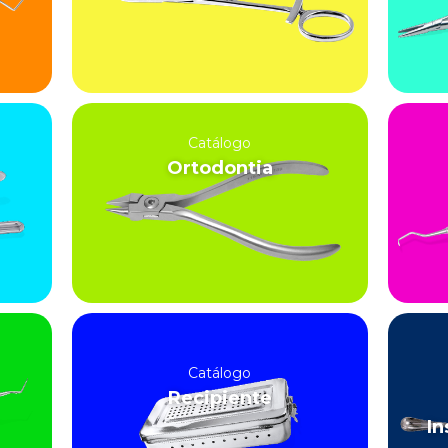
Catálogo
Ortodontia
Catálogo
Recipiente
In