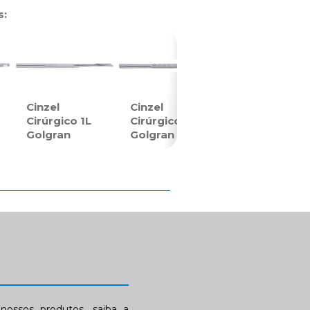
s:
Cinzel
Cinzel
Cirúrgico 1L
Cirúrgico 2G
Golgran
Golgran
ossos produtos, saiba a