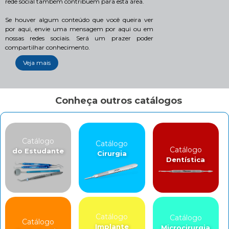
rede social também contribuem para esta área.
Se houver algum conteúdo que você queira ver
por aqui, envie uma mensagem por aqui ou em
nossas redes sociais. Será um prazer poder
compartilhar conhecimento.
Veja mais
Conheça outros catálogos
Catálogo
Catálogo
Catálogo
do Estudante
Cirurgia
Dentística
Catálogo
Catálogo
Catálogo
Implante
Microcirurgia