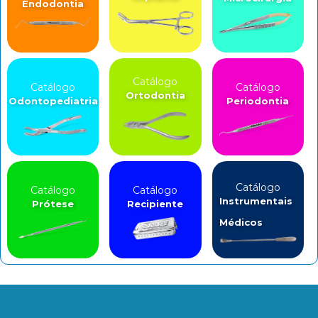
Endodontia
Catálogo
Catálogo
Catálogo
Ortodontia
Odontopediatria
Periodontia
Catálogo
Catálogo
Catálogo
Instrumentais
Prótese
Recipiente
Médicos