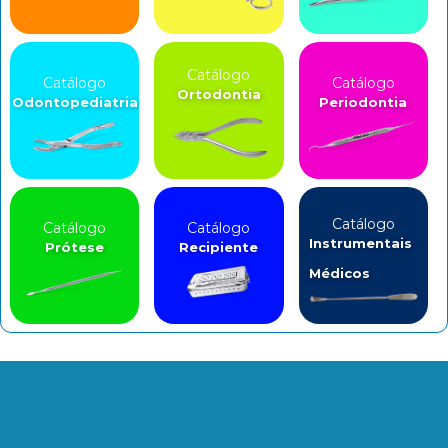
Catálogo
Catálogo
Catálogo
Ortodontia
Odontopediatria
Periodontia
Catálogo
Catálogo
Catálogo
Instrumentais
Prótese
Recipiente
Médicos