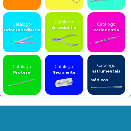
Catálogo
Catálogo
Catálogo
Ortodontia
Odontopediatria
Periodontia
Catálogo
Catálogo
Catálogo
Instrumentais
Prótese
Recipiente
Médicos