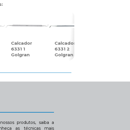
s:
Calcador
Calcador
6331 1
6331 2
Golgran
Golgran
ossos produtos, saiba a
nheça as técnicas mais