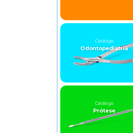
Catálogo
Odontopediatria
Catálogo
Prótese