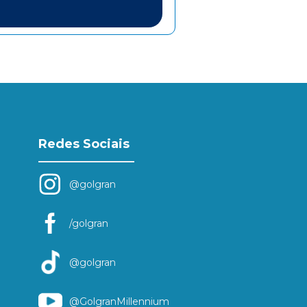
Redes Sociais
@golgran
/golgran
@golgran
@GolgranMillennium