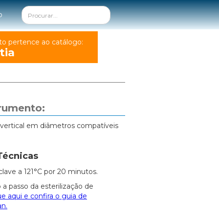
o
to pertence ao catálogo:
tia
trumento:
vertical em diâmetros compatíveis
Técnicas
clave a 121°C por 20 minutos.
 a passo da esterilização de
ue aqui e confira o guia de
an.