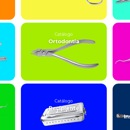
Catálogo
Ortodontia
Catálogo
Recipiente
In