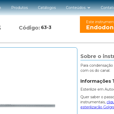
n
Produtos
Catálogos
Conteúdos
Contat
Este instrumen
Endodon
3
Código:
63-3
Sobre o ins
Para condensação 
com os do canal.
Informações 
Esterilize em Auto
Quer saber o passo
instrumentais,
cliq
esterilização Golgr