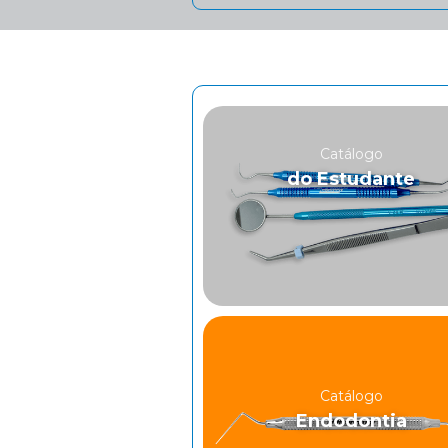
Catálogo
do Estudante
Catálogo
Endodontia