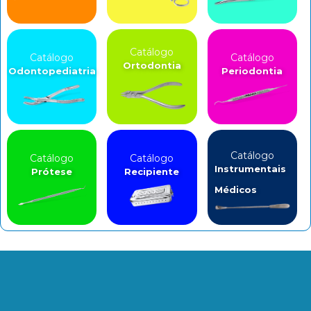
Catálogo
Catálogo
Catálogo
Ortodontia
Odontopediatria
Periodontia
Catálogo
Catálogo
Catálogo
Instrumentais
Prótese
Recipiente
Médicos