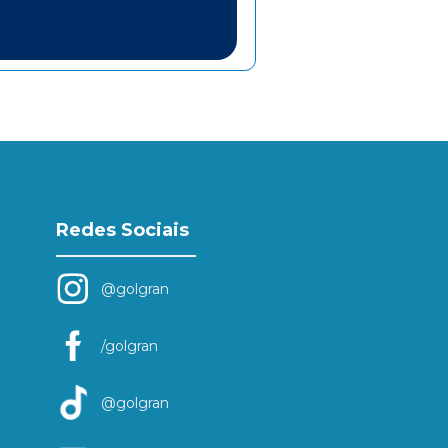
Redes Sociais
@golgran
/golgran
@golgran