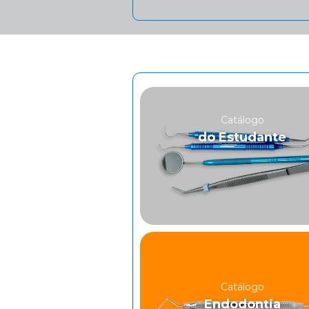
Catálogo
do Estudante
Catálogo
Endodontia