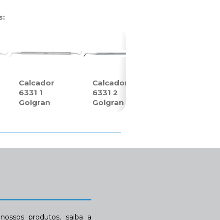
s:
Calcador
Calcador
6331 1
6331 2
Golgran
Golgran
ossos produtos, saiba a