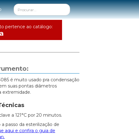
o
to pertence ao catálogo:
a
trumento:
3085 é muito usado pra condensação
 em suas pontas diâmetros
a extremidade.
Técnicas
clave a 121°C por 20 minutos.
 a passo da esterilização de
ue aqui e confira o guia de
an.