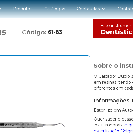
n
Produtos
Catálogos
Conteúdos
Contat
Este instrumen
Dentístic
85
Código:
61-83
Sobre o ins
O Calcador Duplo 
em resinas, tendo
diferentes em cad
Informações 
Esterilize em Auto
Quer saber o passo
instrumentais,
cliq
esterilização Golgr