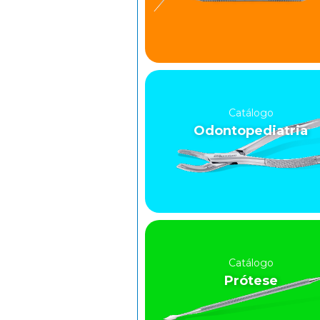
Catálogo
Odontopediatria
Catálogo
Prótese