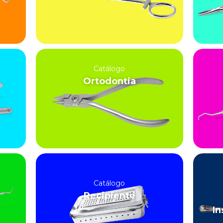
Catálogo
Ortodontia
Catálogo
Recipiente
In