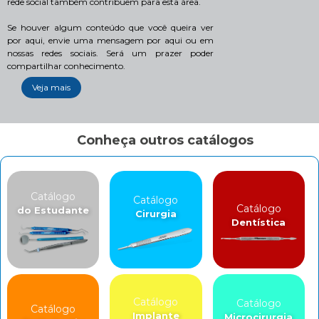
rede social também contribuem para esta área.
Se houver algum conteúdo que você queira ver
por aqui, envie uma mensagem por aqui ou em
nossas redes sociais. Será um prazer poder
compartilhar conhecimento.
Veja mais
Conheça outros catálogos
Catálogo
Catálogo
Catálogo
do Estudante
Cirurgia
Dentística
Catálogo
Catálogo
Catálogo
Implante
Microcirurgia