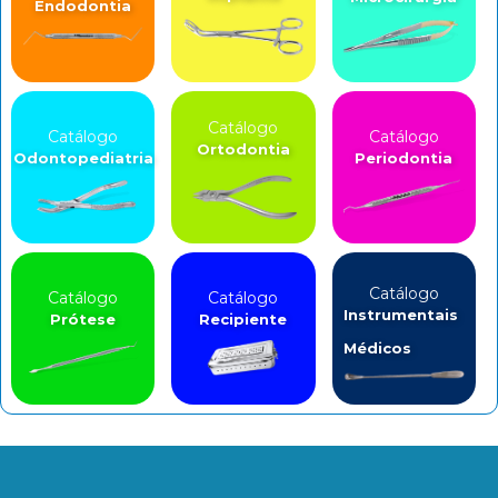
Endodontia
Catálogo
Catálogo
Catálogo
Ortodontia
Odontopediatria
Periodontia
Catálogo
Catálogo
Catálogo
Instrumentais
Prótese
Recipiente
Médicos