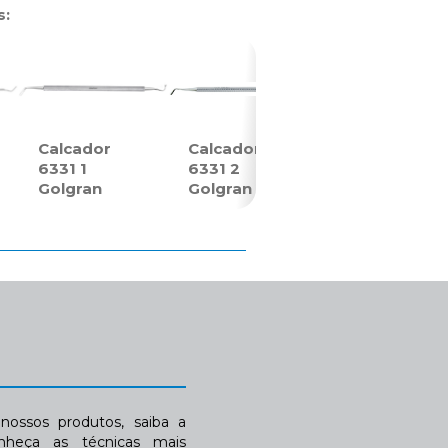
s:
Calcador
Calcador
6331 1
6331 2
Golgran
Golgran
ossos produtos, saiba a
nheça as técnicas mais