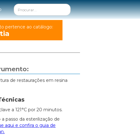
o
to pertence ao catálogo:
tia
trumento:
ltura de restaurações em resina
Técnicas
clave a 121°C por 20 minutos.
 a passo da esterilização de
ue aqui e confira o guia de
an.