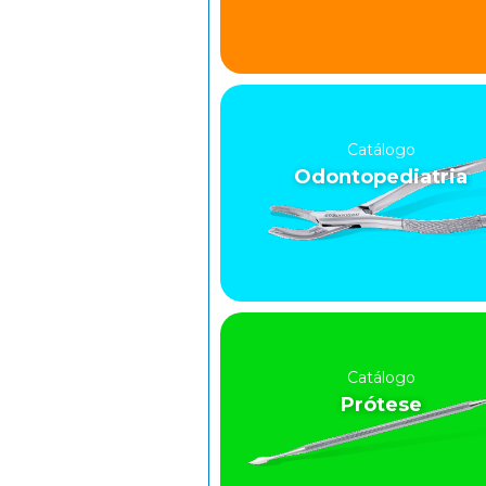
Catálogo
Odontopediatria
Catálogo
Prótese