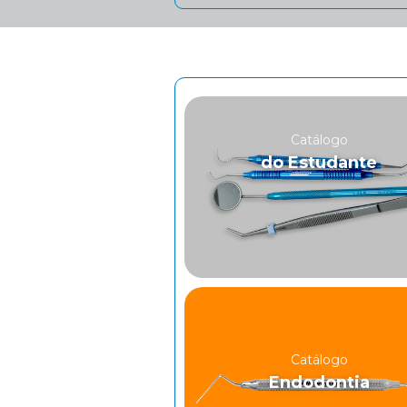
Catálogo
do Estudante
Catálogo
Endodontia