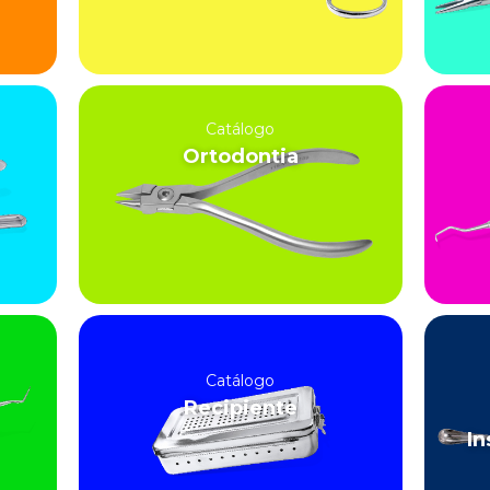
Catálogo
Ortodontia
Catálogo
Recipiente
In