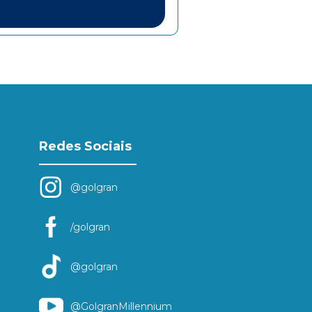
Redes Sociais
@golgran
/golgran
@golgran
@GolgranMillennium