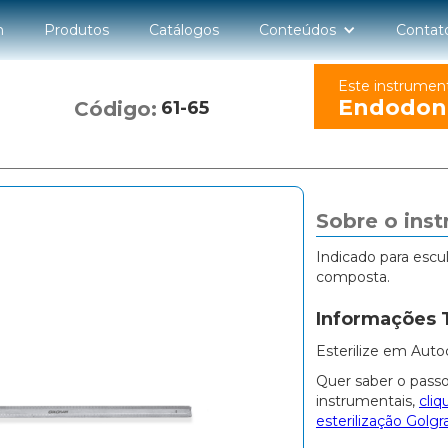
n
Produtos
Catálogos
Conteúdos
Contat
Este instrumen
Endodon
Código:
61-65
Sobre o ins
Indicado para escu
composta.
Informações 
Esterilize em Auto
Quer saber o passo
instrumentais,
cliq
esterilização Golgr