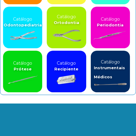
Catálogo
Catálogo
Catálogo
Ortodontia
Odontopediatria
Periodontia
Catálogo
Catálogo
Catálogo
Instrumentais
Prótese
Recipiente
Médicos