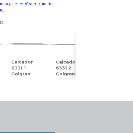
ue aqui e confira o guia de
an.
s:
Calcador
Calcador
6331 1
6331 2
Golgran
Golgran