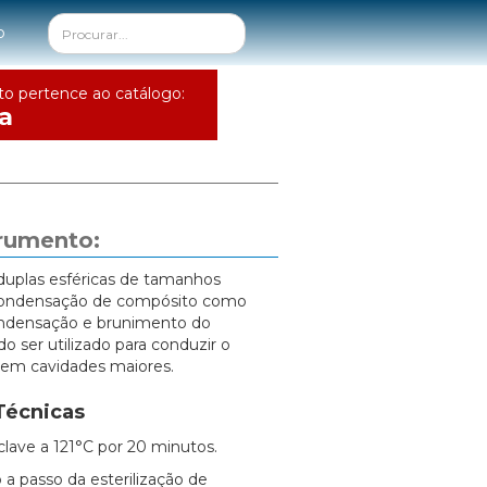
o
to pertence ao catálogo:
a
trumento:
duplas esféricas de tamanhos
 condensação de compósito como
ndensação e brunimento do
ser utilizado para conduzir o
o em cavidades maiores.
Técnicas
clave a 121°C por 20 minutos.
 a passo da esterilização de