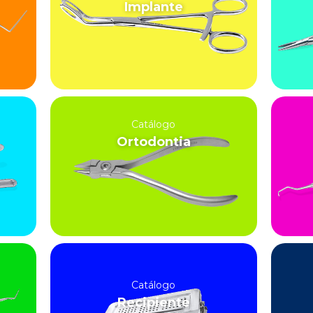
Implante
Catálogo
Ortodontia
Catálogo
Recipiente