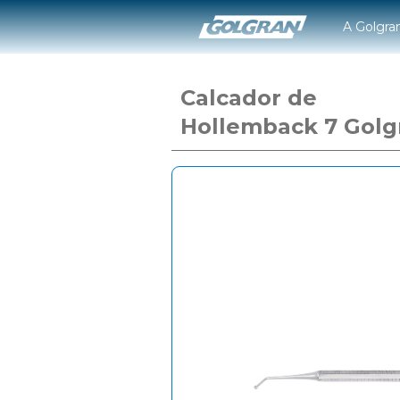
A Golgra
Calcador de
Hollemback 7 Golg