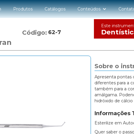
n
Produtos
Catálogos
Conteúdos
Contat
Este instrumen
Dentístic
Código:
62-7
ran
Sobre o ins
Apresenta pontas 
diferentes para a
também para a co
amálgama. Podendo 
hidróxido de cálci
Informações 
Esterilize em Auto
Quer saber o passo