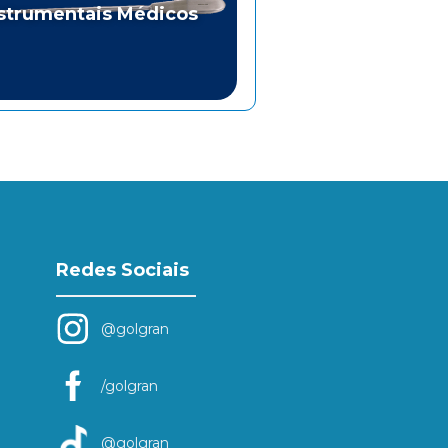
strumentais Médicos
Redes Sociais
@golgran
/golgran
@golgran